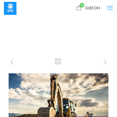
0
0.00
DH