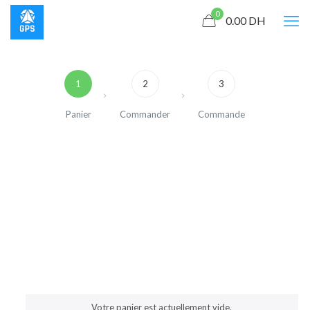
0
0.00
DH
1
2
3
Panier
Commander
Commande
Votre panier est actuellement vide.