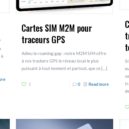
C
Cartes SIM M2M pour
t
traceurs GPS
?
t
à
Adieu le roaming gap : notre M2M SIM offre
 à
à vos trackers GPS le réseau local le plus
S
puissant à tout moment et partout, que ce
[…]
m
se
ore
tr
1
0
Read more
de