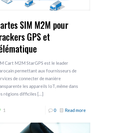
artes SIM M2M pour
rackers GPS et
élématique
IM Cart M2M StarGPS est le leader
arocain permettant aux fournisseurs de
rvices de connecter de manière
ansparente les appareils IoT, même dans
s régions difficiles
[…]
1
0
Read more