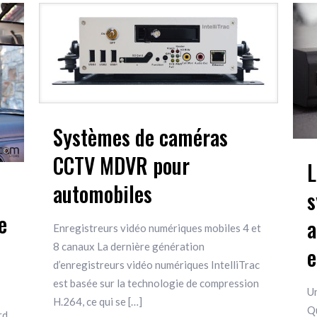
Systèmes de caméras
CCTV MDVR pour
L
automobiles
s
e
a
Enregistreurs vidéo numériques mobiles 4 et
8 canaux La dernière génération
e
d’enregistreurs vidéo numériques IntelliTrac
est basée sur la technologie de compression
U
H.264, ce qui se
[…]
Q
rd