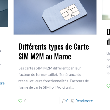
D
d
Différents types de Carte
u
SIM M2M au Maroc
U
c
.
c
Les cartes SIM M2M diffèrent par leur
qu
facteur de forme (taille), l’itinérance du
réseau et leurs fonctionnalités. Facteurs de
ore
forme de carte SIM IoT Voici un
[…]
0
0
Read more