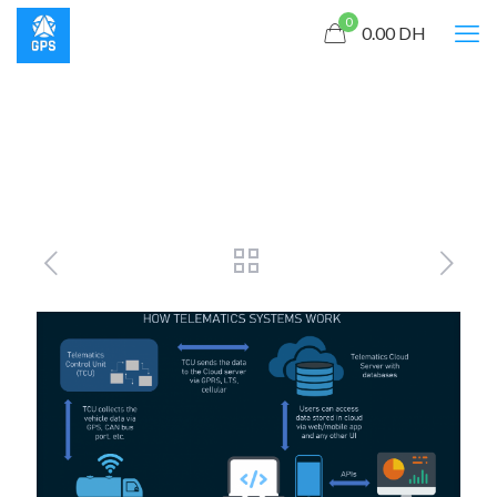
0
0.00
DH