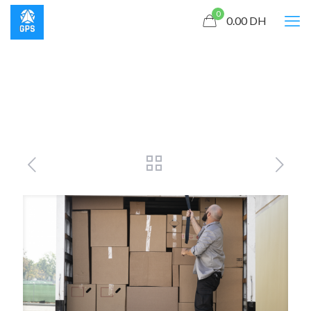
0
0.00
DH