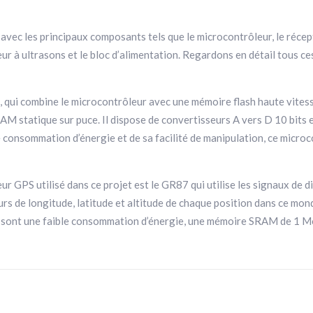
avec les principaux composants tels que le microcontrôleur, le réce
pteur à ultrasons et le bloc d’alimentation. Regardons en détail tous 
ui combine le microcontrôleur avec une mémoire flash haute vitesse 
M statique sur puce. Il dispose de convertisseurs A vers D 10 bits e
le consommation d’énergie et de sa facilité de manipulation, ce microc
 GPS utilisé dans ce projet est le GR87 qui utilise les signaux de di
urs de longitude, latitude et altitude de chaque position dans ce mo
r sont une faible consommation d’énergie, une mémoire SRAM de 1 Mo 