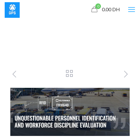
0
0.00
DH