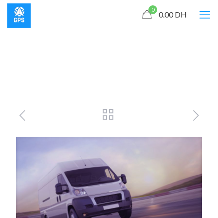
0
0.00
DH