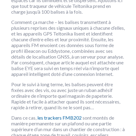
espaces car ils diminuent et se dispersent. Ajoutons ici
que tout traqueur de véhicule Teltonika prend en
charge jusqu’à 100 balises à la fois.
Comment ça marche – les balises transmettent à
plusieurs reprises des signaux uniques à chacune d’elles,
et les appareils GPS Teltonika lisent et identifient
chacune d’entre elles et leur proximité. Ensuite, les
appareils FM envoient ces données sous forme de
profil iBeacon ou Eddystone, combinées avec ses
détails de localisation GNSS, à un serveur pour analyse.
Par conséquent, chaque article auquel est attachée une
balise EYE sera suivi en temps réel via n’importe quel
appareil intelligent doté d’une connexion Internet.
Pour le suivi à long terme, les balises peuvent être
fixées avec des vis, ou avec juste un ruban adhésif
ordinaire de n’importe quel magasin de papeterie.
Rapide et facile à attacher quand ils sont nécessaires,
rapide à retirer, quand ils ne le sont pas…
Dans ce cas,
les trackers FMB202
sont montés de
manière permanente sur un plafond ou une partie
supérieure d’un mur dans un chantier de construction : à
chaque étage zone de travail, couloirs, escaliers,