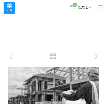
0
0.00
DH