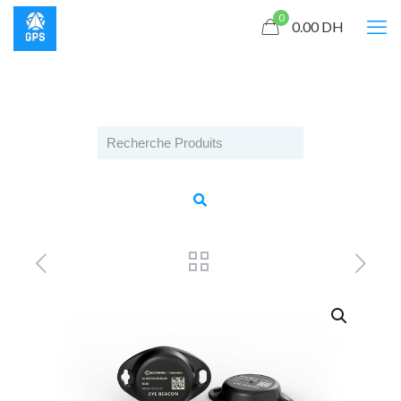
0
0.00
DH