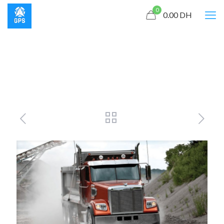
0
0.00
DH