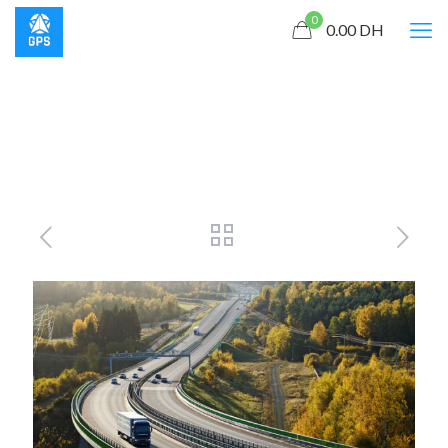
0
0.00
DH