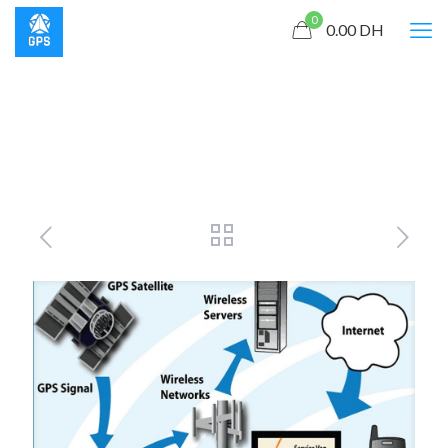
0
0.00
DH