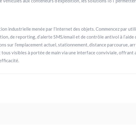
e véhicules aux conteneurs d’expédition, les solutions IoT permettent
tion industrielle menée par l’Internet des objets. Commencez par uti
tion, de reporting, d’alerte SMS/email et de contrôle antivol à l’aid
ions sur l’emplacement actuel, stationnement, distance parcourue, a
t tous visibles à portée de main via une interface conviviale, offran
efficacité.