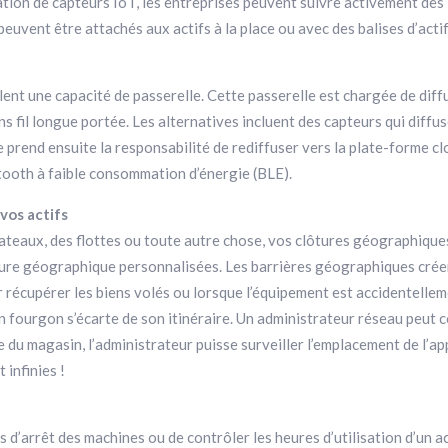
isation de capteurs IoT, les entreprises peuvent suivre activement des
uvent être attachés aux actifs à la place ou avec des balises d’acti
llent une capacité de passerelle. Cette passerelle est chargée de diff
s fil longue portée. Les alternatives incluent des capteurs qui diffus
 prend ensuite la responsabilité de rediffuser vers la plate-forme clou
etooth à faible consommation d’énergie (BLE).
vos actifs
 bateaux, des flottes ou toute autre chose, vos clôtures géographiqu
clôture géographique personnalisées. Les barrières géographiques cré
our récupérer les biens volés ou lorsque l’équipement est accidentell
n fourgon s’écarte de son itinéraire. Un administrateur réseau peut c
 du magasin, l’administrateur puisse surveiller l’emplacement de l’app
 infinies !
d’arrêt des machines ou de contrôler les heures d’utilisation d’un ac