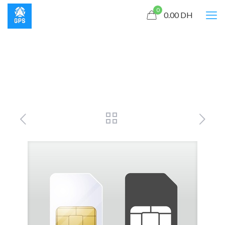
0
0.00
DH