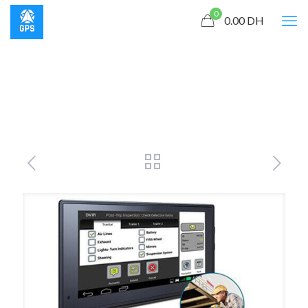
0
0.00
DH