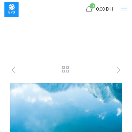
0
0.00
DH