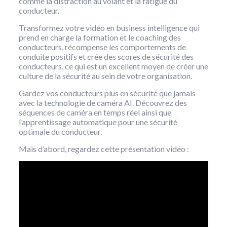
comme la distraction au volant et la fatigue du
conducteur.
Transformez votre vidéo en business intelligence qui
prend en charge la formation et le coaching des
conducteurs, récompense les comportements de
conduite positifs et crée des scores de sécurité des
conducteurs, ce qui est un excellent moyen de créer une
culture de la sécurité au sein de votre organisation.
Gardez vos conducteurs plus en sécurité que jamais
avec la technologie de caméra AI. Découvrez des
séquences de caméra en temps réel ainsi que
l’apprentissage automatique pour une sécurité
optimale du conducteur.
Mais d’abord, regardez cette présentation vidéo :