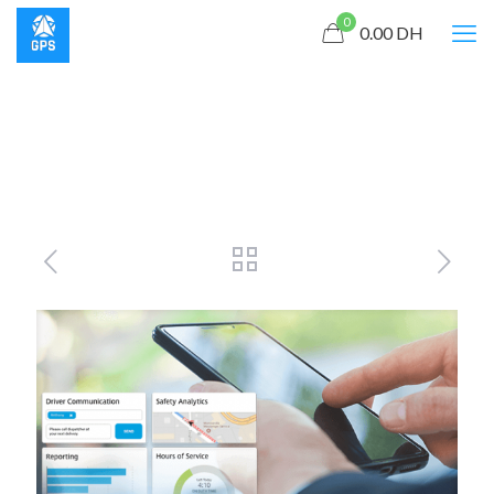
0
0.00
DH