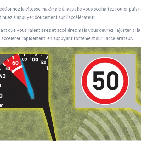
lectionnez la vitesse maximale à laquelle vous souhaitez rouler puis 
ontinuez à appuyer doucement sur l’accélérateur.
ndant que vous ralentissez et accélérez mais vous devrez l’ajuster si 
z accélérer rapidement, en appuyant fortement sur l’accélérateur.