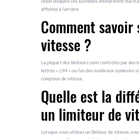
selon lesquels ces systèmes interprètent mal d’
affichée à l’arrière.
Comment savoir s
vitesse ?
La plupart des limiteurs sont contrôlés par des 
lettres « LIM » ou l’un des nombreux symboles si
compteur de vitesse.
Quelle est la dif
un limiteur de vi
Lorsque vous utilisez un limiteur de vitesse, vou