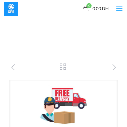
0
0.00
DH