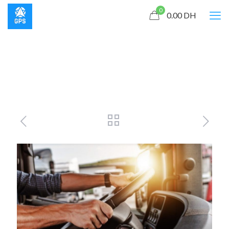
0
0.00
DH