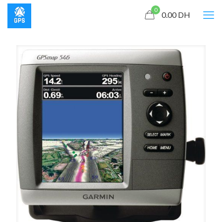
0
0.00
DH