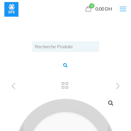
0
0.00
DH