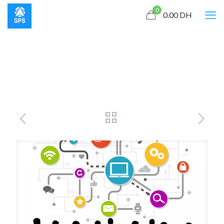
0
0.00
DH