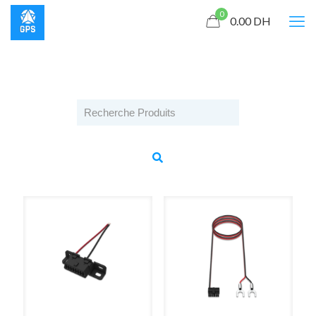
0
0.00
DH