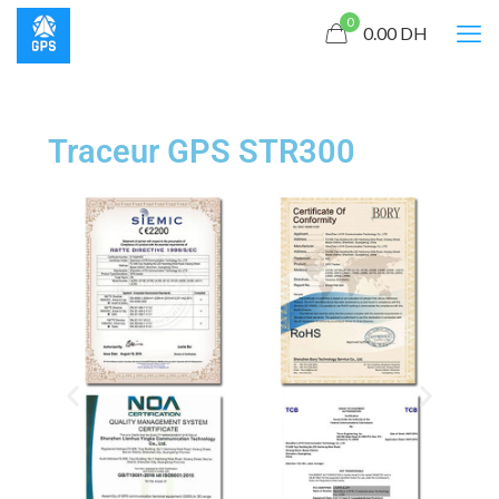
0
0.00
DH
Traceur GPS STR300