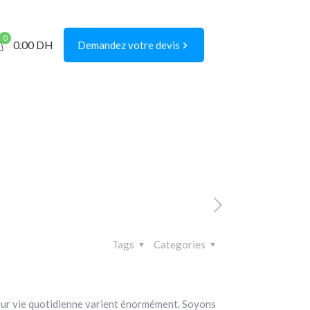
0
0.00
DH
Demandez votre devis
Tags
Categories
t leur vie quotidienne varient énormément. Soyons