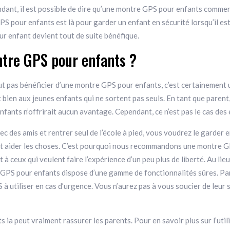
endant, il est possible de dire qu’une montre GPS pour enfants comme
PS pour enfants est là pour garder un enfant en sécurité lorsqu’il est 
ur enfant devient tout de suite bénéfique.
ntre GPS pour enfants ?
peut pas bénéficier d’une montre GPS pour enfants, c’est certainement 
it bien aux jeunes enfants qui ne sortent pas seuls. En tant que paren
fants n’offrirait aucun avantage. Cependant, ce n’est pas le cas des 
c des amis et rentrer seul de l’école à pied, vous voudrez le garder e
 aider les choses. C’est pourquoi nous recommandons une montre GP
à ceux qui veulent faire l’expérience d’un peu plus de liberté. Au lieu
PS pour enfants dispose d’une gamme de fonctionnalités sûres. Par e
à utiliser en cas d’urgence. Vous n’aurez pas à vous soucier de leur s
s ia peut vraiment rassurer les parents. Pour en savoir plus sur l’ut